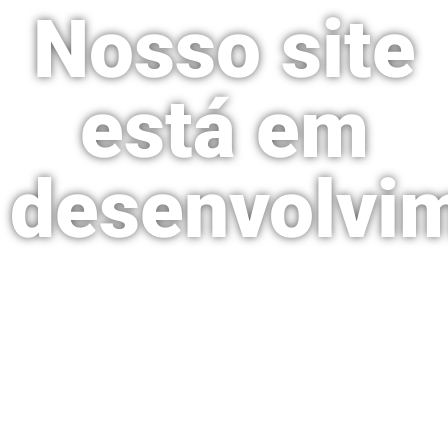
Nosso site
está em
desenvolvi